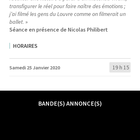
transfigurer le réel pour faire naître des émotions ;
j’ai filmé les gens du Louvre comme on filmerait un
ballet
. »
Séance en présence de Nicolas Philibert
HORAIRES
19 h 15
Samedi 25 Janvier 2020
BANDE(S) ANNONCE(S)