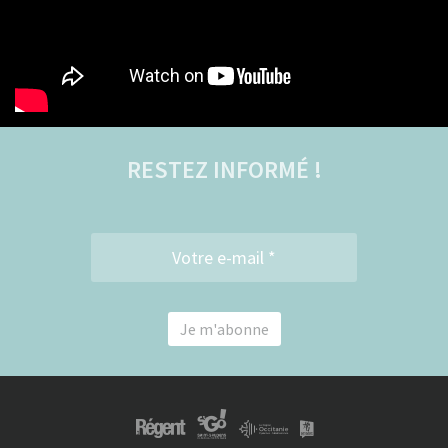
RESTEZ INFORMÉ !