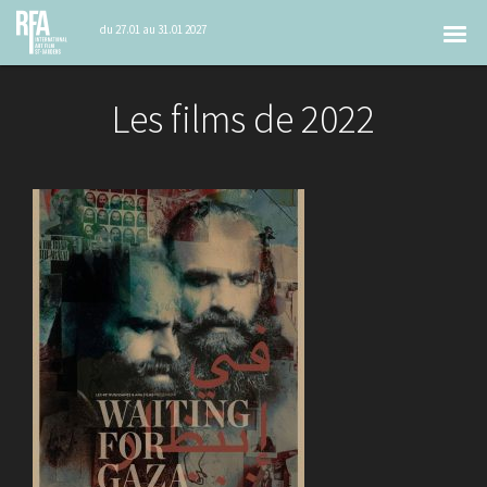
Tog
du 27.01 au 31.01 2027
nav
Les films de 2022