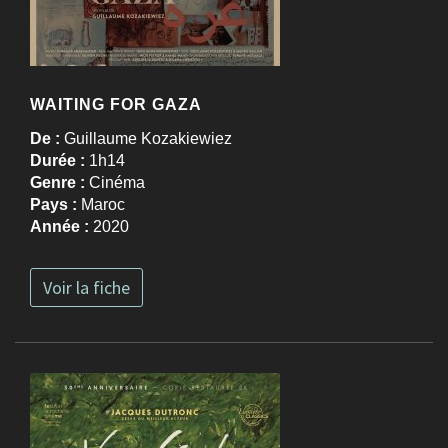
WAITING FOR GAZA
De :
Guillaume Kozakiewiez
Durée :
1h14
Genre :
Cinéma
Pays :
Maroc
Année :
2020
Voir la fiche