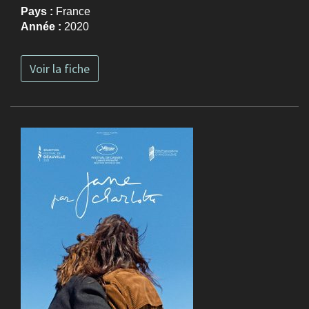
Pays :
France
Année :
2020
Voir la fiche