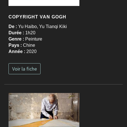
COPYRIGHT VAN GOGH
De :
Yu Haibo, Yu Tianqi Kiki
Durée :
1h20
Genre :
Peinture
Pays :
Chine
Année :
2020
Voir la fiche