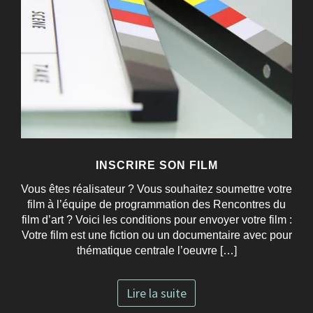
INSCRIRE SON FILM
Vous êtes réalisateur ? Vous souhaitez soumettre votre
film à l’équipe de programmation des Rencontres du
film d’art ? Voici les conditions pour envoyer votre film :
Votre film est une fiction ou un documentaire avec pour
thématique centrale l’oeuvre […]
Lire la suite