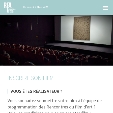
Tog
du 27.01 au 31.01 2027
nav
INSCRIRE SON FILM
VOUS ÊTES RÉALISATEUR ?
Vous souhaitez soumettre votre film à l’équipe de
programmation des Rencontres du film d’art ?