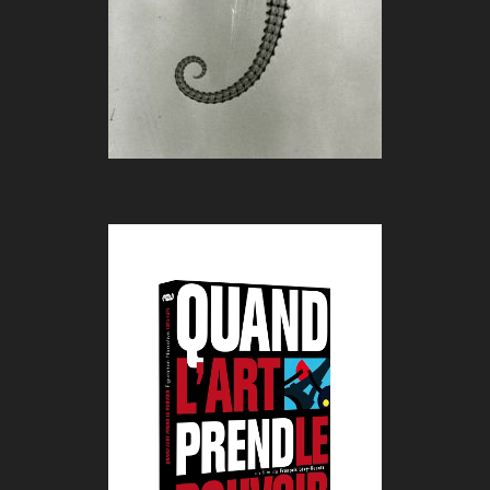
QUAND L’ART PREND LE POUVOIR
De :
François Lévy-Kuentz
Durée :
52 min
Genre :
Documentaire
Pays :
France
Année :
2008