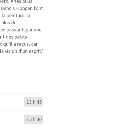
rk, Arles ou la
Dennis Hopper, font
la peinture, la
 plus du
en passant, par une
nt des petits
 qu’il a reçus, car
a vision d’un esprit.’
13 h 45
15 h 30