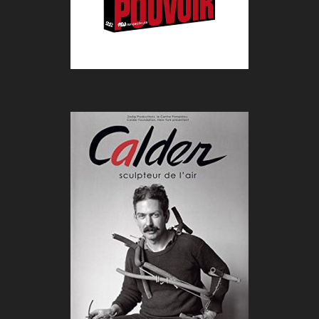
CALDER SCULPTEUR DE L’AIR
De :
François Lévy-Kuentz
Durée :
52 min
Genre :
Documentaire
Pays :
France
Année :
2008