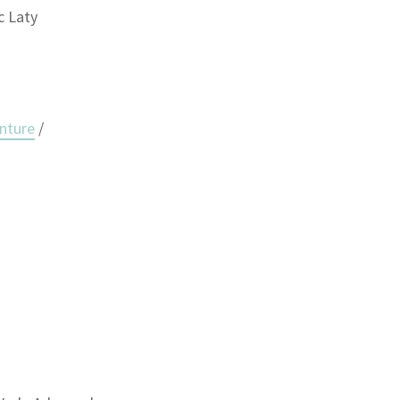
c Laty
nture
/