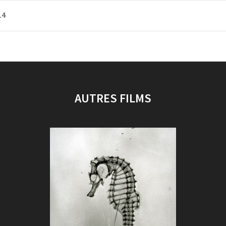
14
AUTRES FILMS
AN PAINLEVÉ: FANTAISIE POUR LA BIOLOGIE MAR
De :
François Lévy-Kuentz et Brigitte Berg
Durée :
52 min
Genre :
Documentaire
Pays :
France
Année :
2005