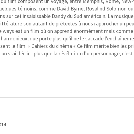
 du film composent un voyage, entre Memphis, Rome, New-Yo
Quelques témoins, comme David Byrne, Rosalind Solomon ou 
ns sur cet insaisissable Dandy du Sud américain. La musique, 
littérature son autant de prétextes à nous rapprocher un peu
he ways est un film où on apprend énormément mais comme 
harmonieux, que porte plus qu’il ne le saccade l’enchaîneme
nt le film. » Cahiers du cinéma « Ce film mérite bien les prix
n vrai déclic : plus que la révélation d’un personnage, c’est l
014