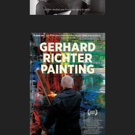
GERHARD RICHTER – PAINTING
De :
Corinna Belz
Durée :
1 h 37
Genre :
Documentaire
Pays :
Allemagne
Année :
2012