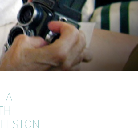
: A
TH
GLESTON