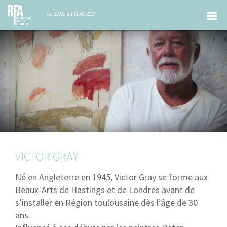
Tog
du 27.01 au 31.01 2027
nav
VICTOR GRAY
Né en Angleterre en 1945, Victor Gray se forme aux
Beaux-Arts de Hastings et de Londres avant de
s’installer en Région toulousaine dès l’âge de 30
ans.