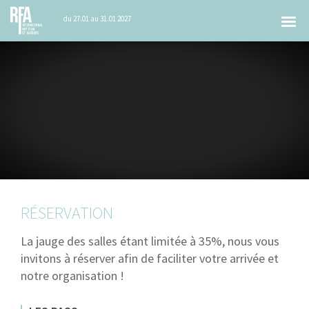
Tog
du 27.01 au 31.01 2027
nav
RÉSERVATION
La jauge des salles étant limitée à 35%, nous vous
invitons à réserver afin de faciliter votre arrivée et
notre organisation !