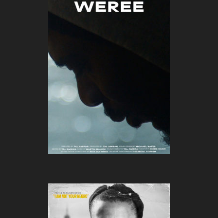
WEREE
De :
Tal Amiran
Durée :
15 minutes
Genre :
Portrait d'artistes
Pays :
Royaume-Uni
Année :
2024
ERNEST COLE, PHOTOGRAPHE