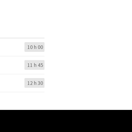
10 h 00
11 h 45
12 h 30