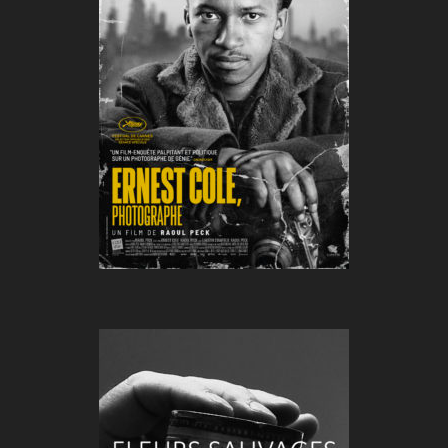
De :
Raoul Peck
Durée :
1h46
Genre :
Photographie
Pays :
France
Année :
2024
FLEURS SAUVAGES
De :
Guillaume Massart
Durée :
40 minutes
Genre :
Art Brut