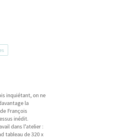
es
is inquiétant, on ne
 davantage la
ode François
essus inédit.
ail dans l’atelier :
and tableau de 320 x