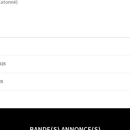
Catonné)
025
25
BANDE(S) ANNONCE(S)