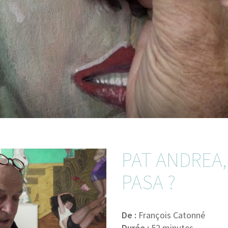
PAT ANDREA,
PASA ?
De :
François Catonné
Durée :
52 minutes