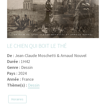
LE CHIEN QUI BOIT LE THÉ
De :
Jean-Claude Moschetti & Arnaud Nouvel
Durée :
1H42
Genre :
Dessin
Pays :
2024
Année :
France
Thème(s) :
Dessin
Horaires