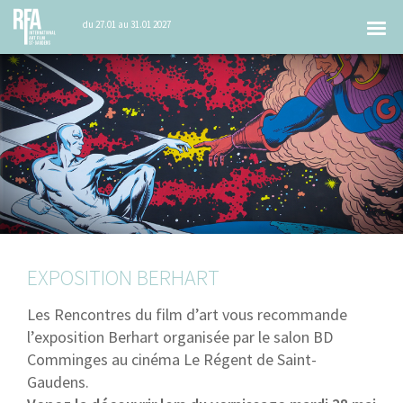
Tog
du 27.01 au 31.01 2027
nav
EXPOSITION BERHART
Les Rencontres du film d’art vous recommande
l’exposition Berhart organisée par le salon BD
Comminges au cinéma Le Régent de Saint-
Gaudens.