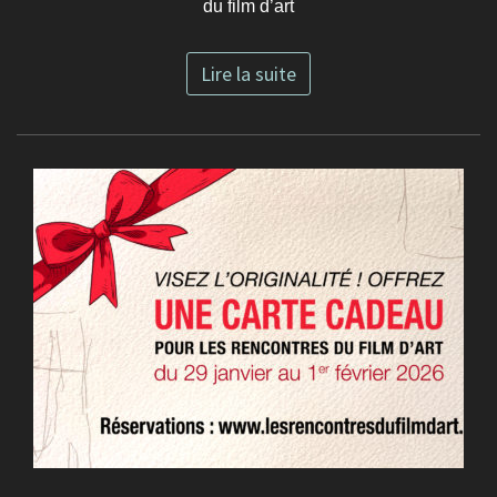
du film d’art
Lire la suite