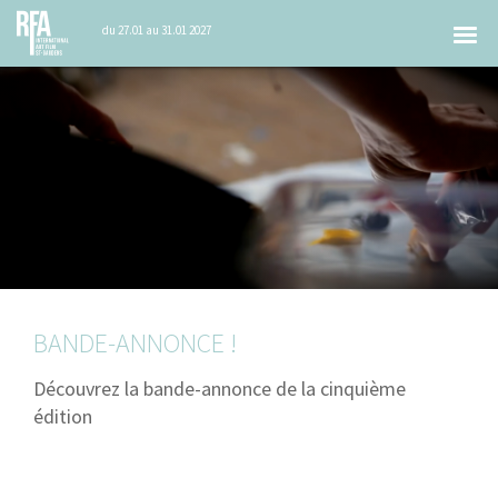
Tog
du 27.01 au 31.01 2027
nav
BANDE-ANNONCE !
Découvrez la bande-annonce de la cinquième
édition