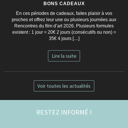
BONS CADEAUX
En ces périodes de cadeaux, faites plaisir à vos
proches et offrez leur une ou plusieurs journées aux
Rencontres du film d’art 2026. Plusieurs formules
existent : 1 jour = 20€ 2 jours (consécutifs ou non) =
35€ 4 jours […]
Lire la suite
Voir toutes les actualités
RESTEZ INFORMÉ !